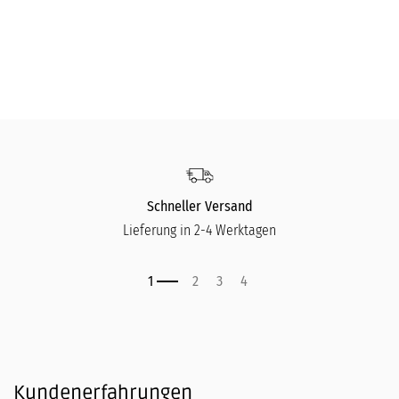
Champagnerbecher Sip Of Gold - Beautiful Creatures
Ch
175,00
€
17
Schneller Versand
Lieferung in 2-4 Werktagen
Kundenerfahrungen