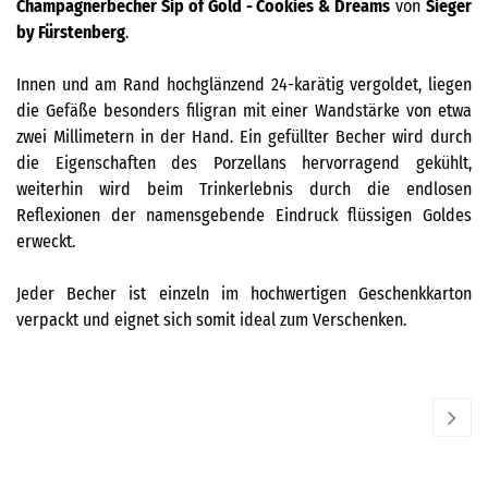
Champagnerbecher Sip of Gold - Cookies & Dreams
von
Sieger
by Fürstenberg
.
Innen und am Rand hochglänzend 24-karätig vergoldet, liegen
die Gefäße besonders filigran mit einer Wandstärke von etwa
zwei Millimetern in der Hand. Ein gefüllter Becher wird durch
die Eigenschaften des Porzellans hervorragend gekühlt,
weiterhin wird beim Trinkerlebnis durch die endlosen
Reflexionen der namensgebende Eindruck flüssigen Goldes
erweckt.
Jeder Becher ist einzeln im hochwertigen Geschenkkarton
verpackt und eignet sich somit ideal zum Verschenken.
SIEGER BY FÜRSTENBERG
SI