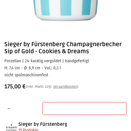
Sieger by Fürstenberg
Champagnerbecher
Sip of Gold - Cookies & Dreams
Porzellan | 24-karätig vergoldet | handgefertigt
H: 7,4 cm - Ø: 8,9 cm - Vol.: 0,3 l
nicht spülmaschinenfest
175,00
€
(inkl. MwSt. zzgl.
Versandkosten
)
In den Warenkorb
Sieger by Fürstenberg
25 Produkte